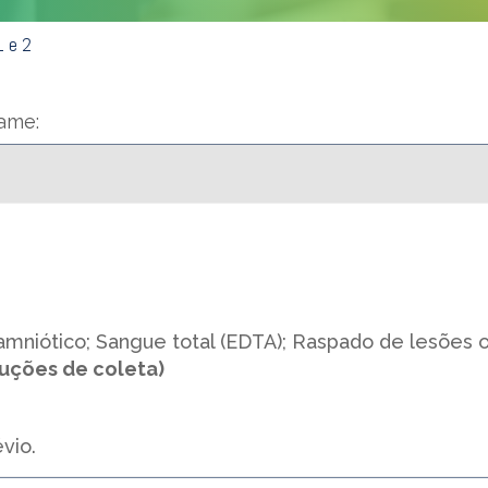
1 e 2
xame:
 amniótico; Sangue total (EDTA); Raspado de lesões
ruções de coleta)
vio.