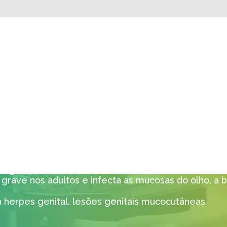
ES 1 E 2
 1 e 2 têm a propriedade de infectar alguns tipos de
ma grande variedade de manifestações clínicas. O he
grave nos adultos e infecta as mucosas do olho, a
à herpes genital. lesões genitais mucocutâneas