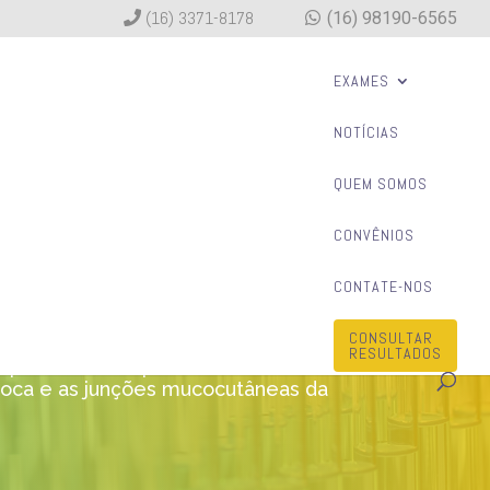
(16) 3371-8178
(16) 98190-6565
EXAMES
NOTÍCIAS
QUEM SOMOS
CONVÊNIOS
CONTATE-NOS
CONSULTAR
 células de forma lítica e outras de
RESULTADOS
rpes vírus de tipo 1 é uma das causas
 boca e as junções mucocutâneas da