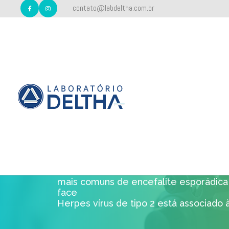
contato@labdeltha.com.br
HERPES SIMPL
Os Herpes simples vírus (HSV) dos tipos
forma latente. Estão relacionados a u
mais comuns de encefalite esporádica 
face
Herpes vírus de tipo 2 está associado 